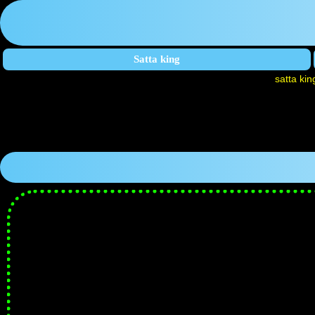
Satta king
satta king, satta kin