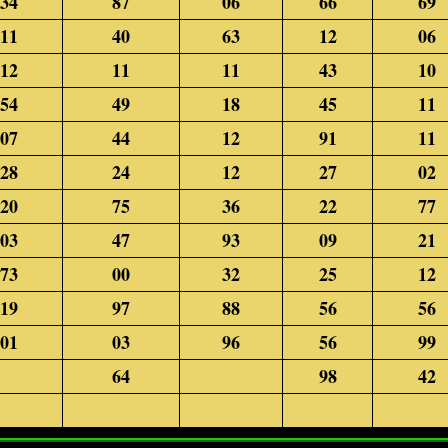
34
87
06
66
69
11
40
63
12
06
12
11
11
43
10
54
49
18
45
11
07
44
12
91
11
28
24
12
27
02
20
75
36
22
77
03
47
93
09
21
73
00
32
25
12
19
97
88
56
56
01
03
96
56
99
64
98
42