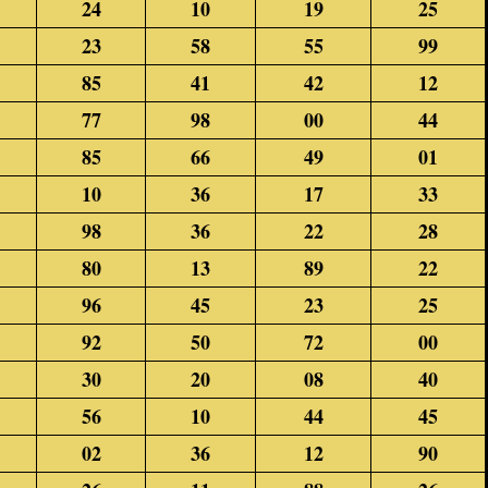
24
10
19
25
23
58
55
99
85
41
42
12
77
98
00
44
85
66
49
01
10
36
17
33
98
36
22
28
80
13
89
22
96
45
23
25
92
50
72
00
30
20
08
40
56
10
44
45
02
36
12
90