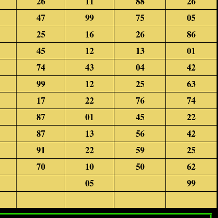
26
11
88
26
47
99
75
05
25
16
26
86
45
12
13
01
74
43
04
42
99
12
25
63
17
22
76
74
87
01
45
22
87
13
56
42
91
22
59
25
70
10
50
62
05
99