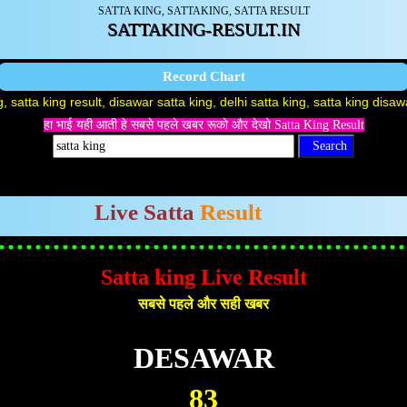
SATTA KING, SATTAKING, SATTA RESULT
SATTAKING-RESULT.IN
Record Chart
g result, disawar satta king, delhi satta king, satta king disawar, satta ki
हा भाई यही आती हे सबसे पहले खबर रूको और देखो Satta King Result
Live Satta
Result
Satta king Live Result
सबसे पहले और सही खबर
DESAWAR
83