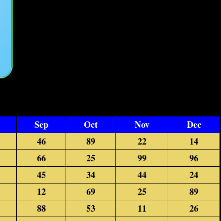
Sep
Oct
Nov
Dec
46
89
22
14
66
25
99
96
45
34
44
24
12
69
25
89
88
53
11
26